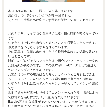
本日は梅雨真っ盛り、激しい雨が降っています。
風が強いのもテンションが下がる一因ですね。
そんな中、生徒たちは変わらず元気に登校してきてくれました。
このところ、マイプロや自主学習に取り組む時間が多くなってい
ます。
生徒たちはそれぞれ自分のやるべきことや必要なことを考えて、
優先順位をつけながら学習を進めています。
上の写真は、先週お出かけした「浜松歴史散歩」の記録を書いて
いるところです。
以前このブログでもちょっとだけご紹介したフィールドワークの
記録用紙があるのですが、その原本がExcelデータとして生徒た
ちのフォルダに入れてあります。
お出かけの日時や場所はもちろん、こういうところを見てみよ
う、こういうことを知ろうという調査項目が書かれた欄もあり、
生徒たちはそれに沿ってわかったことを記入していくという形式
です。
現地で撮った写真を貼り付けてコメントを入れたり、場合によっ
ては地図を貼り付けたりして記録を残していきます。
Excelの基本的な操作ができるというのは、これから社会に出て
いく中で身につけておくべきスキルだと考えています。そのた