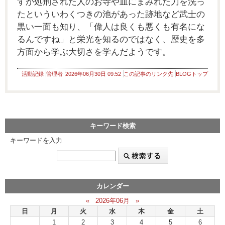
すが処刑された人のお寺や血にまみれた刀を洗っ
たといういわくつきの池があった跡地など武士の
黒い一面も知り、「偉人は良くも悪くも有名にな
るんですね」と栄光を知るのではなく、歴史を多
方面から学ぶ大切さを学んだようです。
活動記録
管理者
2026年06月30日 09:52
この記事のリンク先
BLOGトップ
キーワード検索
キーワードを入力
カレンダー
«
2026年06月
»
日
月
火
水
木
金
土
1
2
3
4
5
6