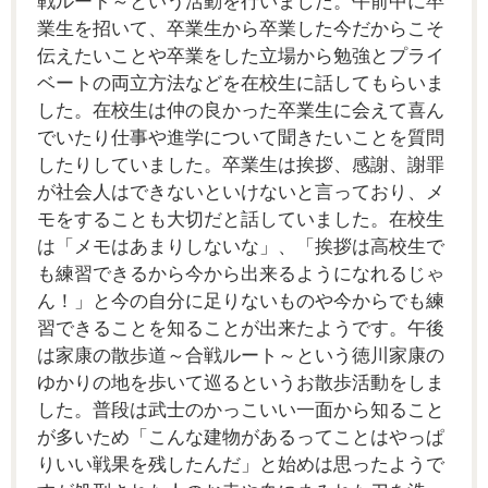
戦ルート～という活動を行いました。午前中に卒
業生を招いて、卒業生から卒業した今だからこそ
伝えたいことや卒業をした立場から勉強とプライ
ベートの両立方法などを在校生に話してもらいま
した。在校生は仲の良かった卒業生に会えて喜ん
でいたり仕事や進学について聞きたいことを質問
したりしていました。卒業生は挨拶、感謝、謝罪
が社会人はできないといけないと言っており、メ
モをすることも大切だと話していました。在校生
は「メモはあまりしないな」、「挨拶は高校生で
も練習できるから今から出来るようになれるじゃ
ん！」と今の自分に足りないものや今からでも練
習できることを知ることが出来たようです。午後
は家康の散歩道～合戦ルート～という徳川家康の
ゆかりの地を歩いて巡るというお散歩活動をしま
した。普段は武士のかっこいい一面から知ること
が多いため「こんな建物があるってことはやっぱ
りいい戦果を残したんだ」と始めは思ったようで