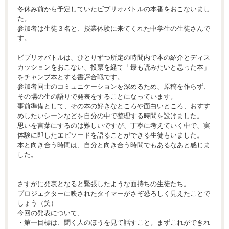
冬休み前から予定していたビブリオバトルの本番をおこないまし
た。
参加者は生徒３名と、授業体験に来てくれた中学生の生徒さんで
す。
ビブリオバトルは、ひとりずつ所定の時間内で本の紹介とディス
カッションをおこない、投票を経て「最も読みたいと思った本」
をチャンプ本とする書評合戦です。
参加者同士のコミュニケーションを深めるため、原稿を作らず、
その場の生の語りで発表をすることになっています。
事前準備として、その本の好きなところや面白いところ、おすす
めしたいシーンなどを自分の中で整理する時間を設けました。
思いを言葉にするのは難しいですが、丁寧に考えていく中で、実
体験に即したエピソードを語ることができる生徒もいました。
本と向き合う時間は、自分と向き合う時間でもあるなあと感じま
した。
さすがに発表となると緊張したような面持ちの生徒たち。
プロジェクターに映されたタイマーがさぞ恐ろしく見えたことで
しょう（笑）
今回の発表について、
・第一目標は、聞く人のほうを見て話すこと。まずこれができれ