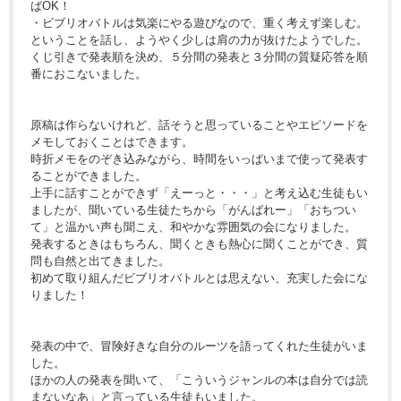
ばOK！
・ビブリオバトルは気楽にやる遊びなので、重く考えず楽しむ。
ということを話し、ようやく少しは肩の力が抜けたようでした。
くじ引きで発表順を決め、５分間の発表と３分間の質疑応答を順
番におこないました。
​​​​​​原稿は作らないけれど、話そうと思っていることやエピソードを
メモしておくことはできます。
時折メモをのぞき込みながら、時間をいっぱいまで使って発表す
ることができました。
上手に話すことができず「えーっと・・・」と考え込む生徒もい
ましたが、聞いている生徒たちから「がんばれー」「おちつい
て」と温かい声も聞こえ、和やかな雰囲気の会になりました。
発表するときはもちろん、聞くときも熱心に聞くことができ、質
問も自然と出てきました。
初めて取り組んだビブリオバトルとは思えない、充実した会にな
りました！
発表の中で、冒険好きな自分のルーツを語ってくれた生徒がいま
した。
ほかの人の発表を聞いて、「こういうジャンルの本は自分では読
まないなあ」と言っている生徒もいました。