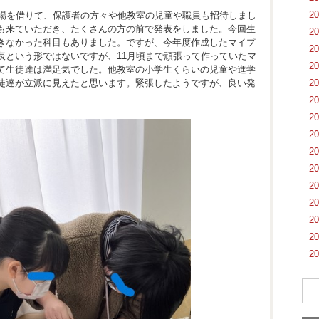
2
会場を借りて、保護者の方々や他教室の児童や職員も招待しまし
も来ていただき、たくさんの方の前で発表をしました。今回生
2
きなかった科目もありました。ですが、今年度作成したマイプ
2
表という形ではないですが、11月頃まで頑張って作っていたマ
2
て生徒達は満足気でした。他教室の小学生くらいの児童や進学
2
徒達が立派に見えたと思います。緊張したようですが、良い発
2
2
2
2
2
2
2
2
2
2