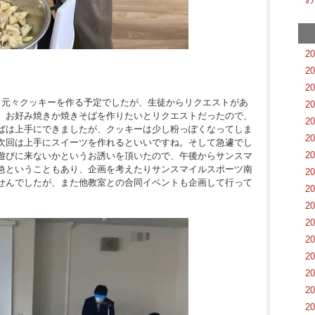
2
2
2
。元々クッキーを作る予定でしたが、生徒からリクエストがあ
2
。お好み焼きか焼きそばを作りたいとリクエストだったので、
2
ばは上手にできましたが、クッキーは少し粉っぽくなってしま
2
次回は上手にスイーツを作れるといいですね。そして急遽でし
2
遊びに来ないかというお誘いを頂いたので、午後からサンスマ
急ということもあり、企画を考えたりサンスマイルスポーツ南
2
せんでしたが、また他教室との合同イベントも企画して行って
2
2
2
2
2
2
2
2