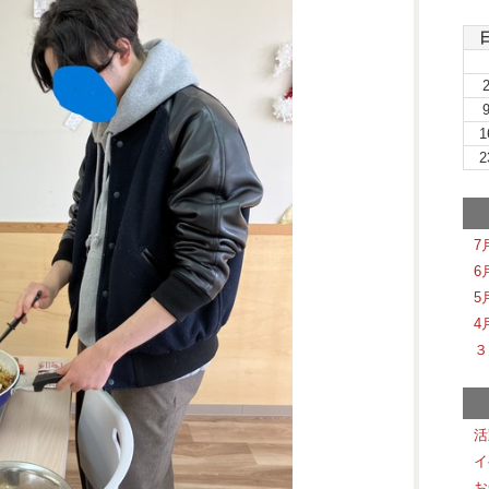
1
2
7
6
5
4
３
活
イ
お