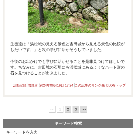
生徒達は「浜松城の見える景色と吉田城から見える景色の比較が
したいです。」と次の学びに活かそうしていました。
今後のお出かけでも学びに活かせることを是非見つけてほしいで
す。ちなみに、吉田城の石垣にも浜松城にあるようなハート形の
石を見つけることが出来ました。
活動記録
管理者
2024年06月19日 17:24
この記事のリンク先
BLOGトップ
<<
1
2
3
>>
キーワード検索
キーワードを入力