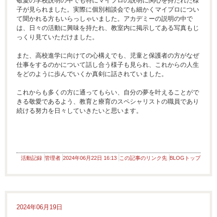
敬愛の学校説明の中でも特にマイプロの説明に関心を持たれた様
子が見られました。実際に個別相談会でも細かくマイプロについ
て聞かれる方もいらっしゃいました。アカデミーの説明の中で
は、日々の活動に興味を持たれ、教室内に掲示してある写真もじ
っくり見ていただけました。
また、高校進学に向けての心構えでも、児童と保護者の方がなぜ
仕事をするのかについて話し合う様子も見られ、これからの人生
をどのように歩んでいくか真剣に話されていました。
これからも多くの方に通ってもらい、自分の夢を叶えることがで
きる敬愛であるよう、教育と療育のスペシャリストの職員であり
続ける努力を日々していきたいと思います。
活動記録
管理者
2024年06月22日 16:13
この記事のリンク先
BLOGトップ
2024年06月19日