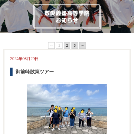
<<
1
2
3
>>
2024年06月29日
御前崎散策ツアー