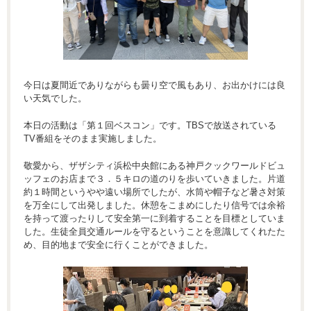
今日は夏間近でありながらも曇り空で風もあり、お出かけには良
い天気でした。
本日の活動は「第１回ベスコン」です。TBSで放送されている
TV番組をそのまま実施しました。
敬愛から、ザザシティ浜松中央館にある神戸クックワールドビュ
ッフェのお店まで３．５キロの道のりを歩いていきました。片道
約１時間というやや遠い場所でしたが、水筒や帽子など暑さ対策
を万全にして出発しました。休憩をこまめにしたり信号では余裕
を持って渡ったりして安全第一に到着することを目標としていま
した。生徒全員交通ルールを守るということを意識してくれたた
め、目的地まで安全に行くことができました。